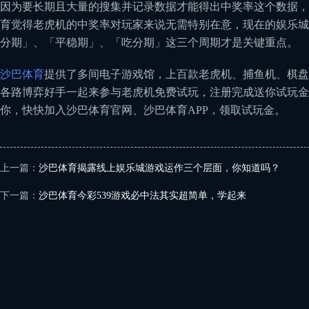
因为要长期且大量的搜集并记录数据才能得出中奖率这个数据，
育觉得老虎机的中奖率对玩家来说无需特别在意，现在的娱乐城
分期」、「平稳期」、「吃分期」这三个周期才是关键重点。
沙巴体育
提供了多间电子游戏馆，上百款老虎机、捕鱼机、棋盘
各路博弈好手一起来参与老虎机免费试玩，注册完成送你试玩金
你，快快加入沙巴体育官网、沙巴体育APP，领取试玩金。
上一篇：
沙巴体育揭露线上娱乐城游戏运作三个层面，你知道吗？
下一篇：
沙巴体育今彩539游戏必中法其实超简单，学起来