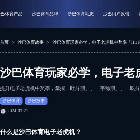
沙巴体育产品
沙巴体育品牌
沙巴体育动态
沙巴用户反馈
首页
>
沙巴体育故事
>
沙巴体育玩家必学，电子老虎机中奖率「Hit R
沙巴体育玩家必学，电子老虎机
提升电子老虎机中奖率，掌握「吐分期」、「平稳期」、「吃分
沙巴体育
沙巴故事
2024-03-21
什么是沙巴体育电子老虎机？