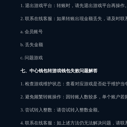
1. 退出游戏平台：转账时，请先退出游戏平台再操作
2. 联系在线客服：如果转账出现金额丢失，请及时
a. 会员账号
b. 丢失金额
c. 问题游戏
七、中心钱包转游戏钱包失败问题解答
1. 检查游戏维护状态：查看对应游戏是否处于维护
2. 避免频繁转账操作：因转账人数较多，单个账户
3. 尝试转入整数：请尝试转入整数金额。
4. 联系在线客服：如上述方法仍无法解决问题，请