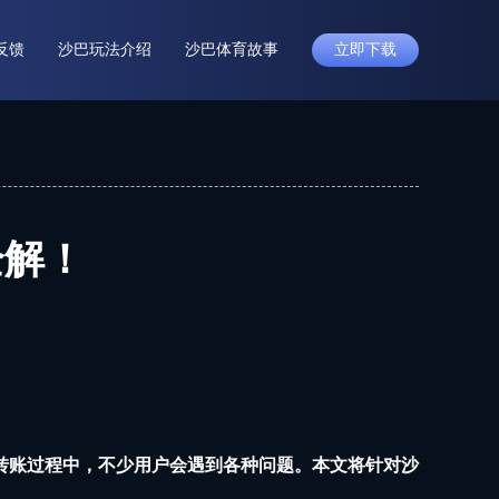
反馈
沙巴玩法介绍
沙巴体育故事
立即下载
全解！
转账过程中，不少用户会遇到各种问题。本文将针对沙