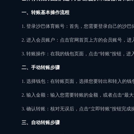
一、转账基本操作流程
1. 登录沙巴体育账号：首先，您需要登录自己的沙巴
2. 进入会员账户：点击官网首页上方的会员账号，进
3. 转账操作：在我的钱包页面，点击“转账”按钮，进
二、手动转账步骤
1. 选择钱包：在转账页面，选择您要转出和转入的钱
2. 输入金额：输入您需要转账的金额，或者点击“最大
3. 确认转账：核对无误后，点击“立即转账”按钮完成
三、自动转账步骤