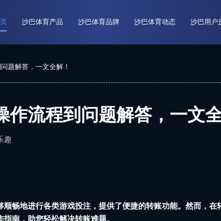
页
沙巴体育产品
沙巴体育品牌
沙巴体育动态
沙巴用户
到问题解答，一文全解！
操作流程到问题解答，一文
乐趣
够顺畅地进行各类游戏投注，提供了便捷的转账功能。然而，在
作指南，助您轻松解决转账难题。