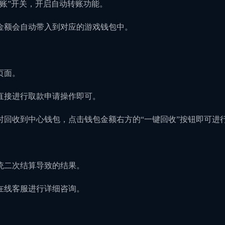
转账”开关，开启自动转账功能。
的金额会自动带入到对应的游戏钱包中。
页面。
，直接进行取款申请操作即可。
及时回收到中心钱包，点击钱包金额右方的“一键回收”按钮即可进
系统二次结算导致的结果。
系在线客服进行详细咨询。